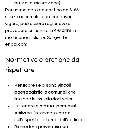
pulizia, assicurazione).
Per un impianto domestico da 6 kW 
senza accumulo, con incentivi in 
vigore, può essere ragionevole 
prevedere un rientro in 
4-6 anni
, in 
molte aree italiane. Sorgente
:
enpal.com
Normative e pratiche da 
rispettare
Verificare se ci sono 
vincoli 
paesaggistici o comunali
 che 
limitano le installazioni solari.
Ottenere eventuali 
permessi 
edilizi
 se l’intervento incide 
sull’aspetto esterno dell’edificio.
Richiedere 
preventivi con 