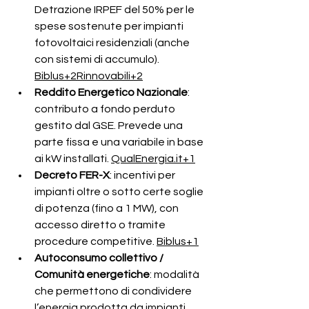
Detrazione IRPEF del 50% per le 
spese sostenute per impianti 
fotovoltaici residenziali (anche 
con sistemi di accumulo). 
Biblus+2Rinnovabili+2
Reddito Energetico Nazionale
: 
contributo a fondo perduto 
gestito dal GSE. Prevede una 
parte fissa e una variabile in base 
ai kW installati. 
QualEnergia.it
+1
Decreto FER-X
: incentivi per 
impianti oltre o sotto certe soglie 
di potenza (fino a 1 MW), con 
accesso diretto o tramite 
procedure competitive. 
Biblus+1
Autoconsumo collettivo / 
Comunità energetiche
: modalità 
che permettono di condividere 
l’energia prodotta da impianti 