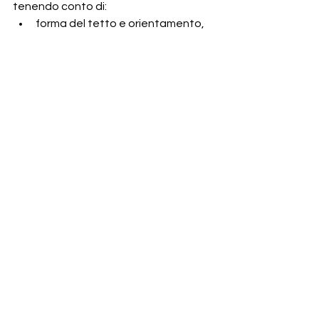
tenendo conto di:
forma del tetto e orientamento,
estetica esterna,
scelta dei materiali e finiture,
dimensione e potenza ottimale,
compatibilità con le strutture 
portanti.
Mostra tutti
Post recenti