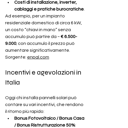
Costi di installazione, inverter, 
cablaggi e pratiche burocratiche
.
Ad esempio, per un impianto 
residenziale domestico di circa 6 kW, 
un costo “chiavi in mano” senza 
accumulo può partire da ~ 
€ 6.500-
9.000
; con accumulo il prezzo può 
aumentare significativamente. 
Sorgente: 
enpal.com
Incentivi e agevolazioni in 
Italia
Oggi chi installa pannelli solari può 
contare su vari incentivi, che rendono 
il ritorno più rapido:
Bonus Fotovoltaico / Bonus Casa 
/ Bonus Ristrutturazione 50%
: 