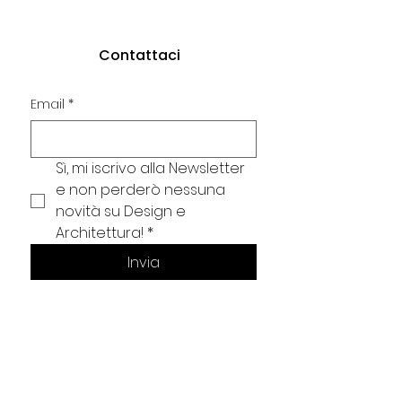
Contattaci
Email
*
Sì, mi iscrivo alla Newsletter 
e non perderò nessuna 
novità su Design e 
Architettura!
*
Invia
Via Stagio Stagi 95
Pietrasanta, LU 55045
+39 058472066