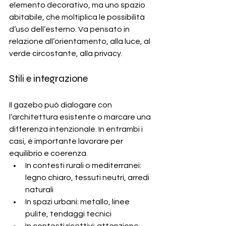
elemento decorativo, ma uno spazio 
abitabile, che moltiplica le possibilità 
d’uso dell’esterno. Va pensato in 
relazione all’orientamento, alla luce, al 
verde circostante, alla privacy.
Stili e integrazione
Il gazebo può dialogare con 
l’architettura esistente o marcare una 
differenza intenzionale. In entrambi i 
casi, è importante lavorare per 
equilibrio e coerenza.
In contesti rurali o mediterranei: 
legno chiaro, tessuti neutri, arredi 
naturali
In spazi urbani: metallo, linee 
pulite, tendaggi tecnici
In contesti ricettivi: attenzione 