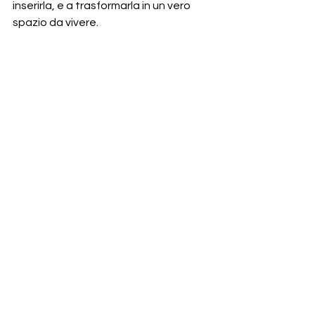
inserirla, e a trasformarla in un vero 
spazio da vivere.
Mostra tutti
Post recenti
Commenti