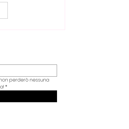
, Colore e Funzione: 5
Rivoluzionarie per
ettare Scale che
iano il Segno
 e non perderò nessuna 
a!
*