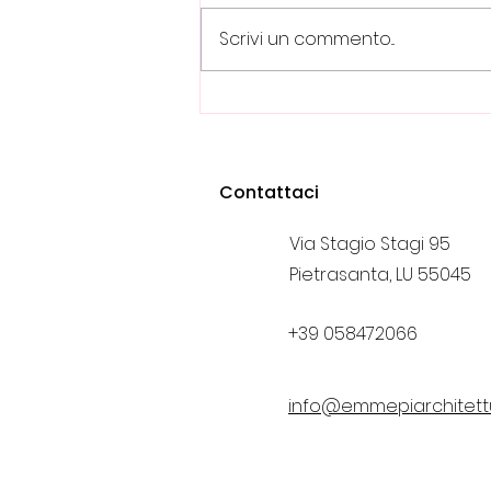
Scrivi un commento...
Quanto costa un Architetto?
Guida ai Costi per
Progettazione e Lavori
Contattaci
Via Stagio Stagi 95
Pietrasanta, LU 55045
+39 058472066
info@emmepiarchitett