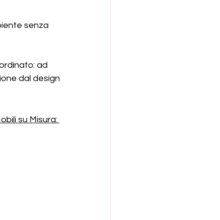
biente senza 
sordinato: ad 
one dal design 
obili su Misura: 