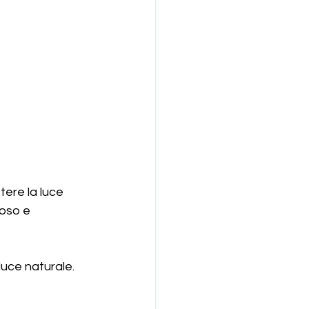
tere la luce 
ioso e 
 luce naturale. 