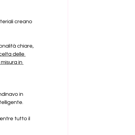
teriali creano 
onalità chiare, 
celta delle 
misura in 
ndinavo in 
telligente.
ntre tutto il 