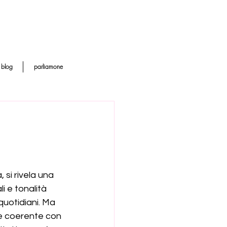
blog
parliamone
si rivela una 
i e tonalità 
quotidiani. Ma 
 e coerente con 