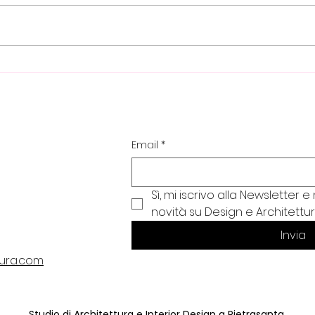
Guida alla Scelta della Piscina
Forma
Perfetta: Tipologie, Materiali e
Idee 
i Nostri Consigli d'Autore
Prog
Lasc
Email
*
Sì, mi iscrivo alla Newsletter
novità su Design e Architettur
Invia
ura.com
Studio di Architettura e Interior Design a Pietrasanta