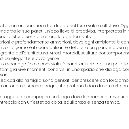
ascita contemporanea di un luogo dal forte valore affettivo. O
 tra le sue pareti un'eco lieve di creatività, interpretata in
no la storia senza dichiararla apertamente.
i, ariosi e profondamente armoniosi, dove ogni ambiente è con
La zona giorno è il cuore pulsante della villa: un grande open
egrante dell’architettura. Arredi morbidi, sculture contempora
co elegante e avvolgente.
o scenografico e conviviale, è caratterizzata da una palette
 famiglia vive momenti condivisi, in uno spazio che dialoga con 
arsi.
dicati alla famiglia sono pensati per crescere con loro: ambie
 autonomia. Anche i bagni interpretano l’idea di comfort con 
 protegge e accompagna: un luogo dove la memoria trova nuov
 intreccia con un’estetica colta, equilibrata e senza tempo.