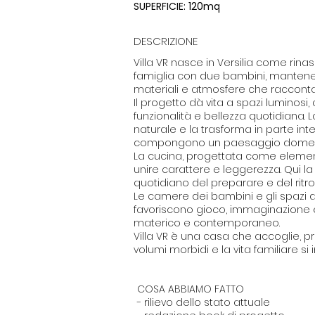
SUPERFICIE: 120mq
DESCRIZIONE
Villa VR nasce in Versilia come rin
famiglia con due bambini, mantenendo
materiali e atmosfere che racconta
Il progetto dà vita a spazi luminos
funzionalità e bellezza quotidiana. 
naturale e la trasforma in parte int
compongono un paesaggio domesti
La cucina, progettata come element
unire carattere e leggerezza. Qui la
quotidiano del preparare e del ritrov
Le camere dei bambini e gli spazi de
favoriscono gioco, immaginazione e
materico e contemporaneo.
Villa VR è una casa che accoglie,
volumi morbidi e la vita familiare si
COSA ABBIAMO FATTO
- rilievo dello stato attuale