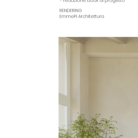
- redazione book di progetto
RENDERING
EmmePi Architettura