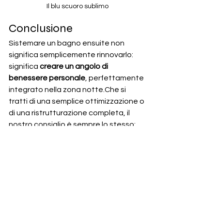
Il blu scuoro sublimo
Conclusione
Sistemare un bagno ensuite non 
significa semplicemente rinnovarlo: 
significa 
creare un angolo di 
benessere personale
, perfettamente 
integrato nella zona notte.Che si 
tratti di una semplice ottimizzazione o 
di una ristrutturazione completa, il 
nostro consiglio è sempre lo stesso: 
curare ogni dettaglio
 pensando 
all’uso quotidiano, senza mai 
rinunciare all'estetica.
Se stai pensando di ristrutturare il tuo 
bagno ensuite e vuoi un progetto su 
misura per te, 
scrivici
: il team di 
EmmePi Architettura sarà felice di 