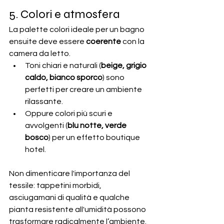
5. Colori e atmosfera
La palette colori ideale per un bagno 
ensuite deve essere 
coerente
 con la 
camera da letto.
Toni chiari e naturali (
beige, grigio 
caldo, bianco sporco
) sono 
perfetti per creare un ambiente 
rilassante.
Oppure colori più scuri e 
avvolgenti (
blu notte, verde 
bosco
) per un effetto boutique 
hotel.
Non dimenticare l'importanza del 
tessile: tappetini morbidi, 
asciugamani di qualità e qualche 
pianta resistente all'umidità possono 
trasformare radicalmente l’ambiente.