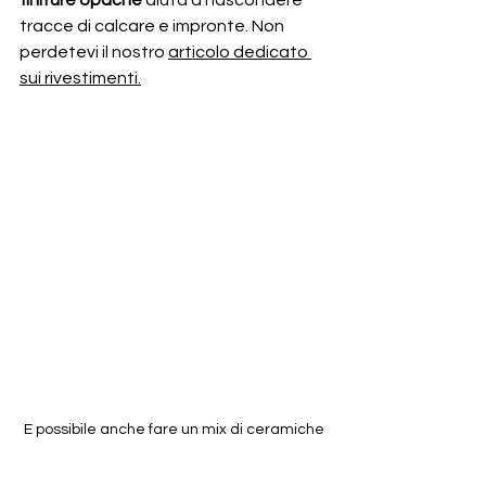
finiture opache
 aiuta a nascondere 
tracce di calcare e impronte. Non 
perdetevi il nostro 
articolo dedicato 
sui rivestimenti.
E possibile anche fare un mix di ceramiche