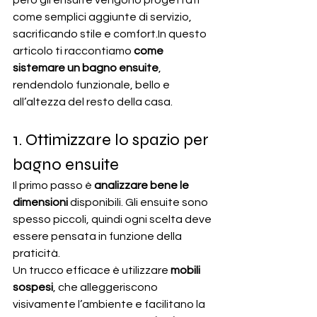
però gli ensuite vengono progettati 
come semplici aggiunte di servizio, 
sacrificando stile e 
comfort.In
 questo 
articolo ti raccontiamo 
come 
sistemare un bagno ensuite
, 
rendendolo funzionale, bello e 
all’altezza del resto della casa.
1. Ottimizzare lo spazio per 
bagno ensuite
Il primo passo è 
analizzare bene le 
dimensioni
 disponibili. Gli ensuite sono 
spesso piccoli, quindi ogni scelta deve 
essere pensata in funzione della 
praticità.
Un trucco efficace è utilizzare 
mobili 
sospesi
, che alleggeriscono 
visivamente l’ambiente e facilitano la 