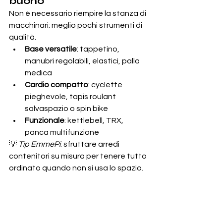
buono
Non è necessario riempire la stanza di 
macchinari: meglio pochi strumenti di 
qualità.
Base versatile
: tappetino, 
manubri regolabili, elastici, palla 
medica
Cardio compatto
: cyclette 
pieghevole, tapis roulant 
salvaspazio o spin bike
Funzionale
: kettlebell, TRX, 
panca multifunzione
💡 
Tip EmmePi
: sfruttare arredi 
contenitori su misura per tenere tutto 
ordinato quando non si usa lo spazio.