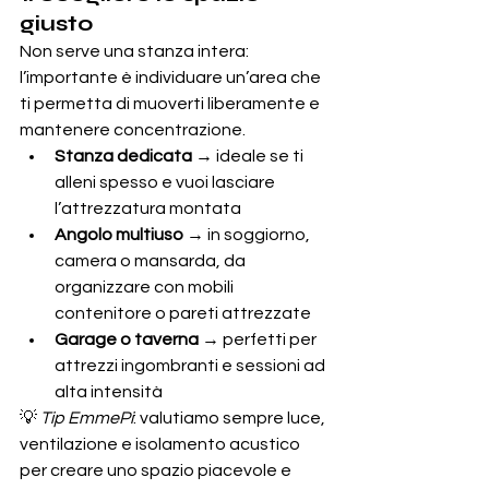
giusto
Non serve una stanza intera: 
l’importante è individuare un’area che 
ti permetta di muoverti liberamente e 
mantenere concentrazione.
Stanza dedicata
 → ideale se ti 
alleni spesso e vuoi lasciare 
l’attrezzatura montata
Angolo multiuso
 → in soggiorno, 
camera o mansarda, da 
organizzare con mobili 
contenitore o pareti attrezzate
Garage o taverna
 → perfetti per 
attrezzi ingombranti e sessioni ad 
alta intensità
💡 
Tip EmmePi
: valutiamo sempre luce, 
ventilazione e isolamento acustico 
per creare uno spazio piacevole e 