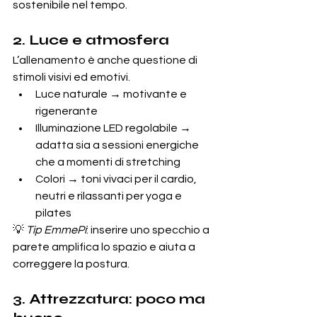
sostenibile nel tempo.
2. Luce e atmosfera
L’allenamento è anche questione di 
stimoli visivi ed emotivi.
Luce naturale → motivante e 
rigenerante
Illuminazione LED regolabile → 
adatta sia a sessioni energiche 
che a momenti di stretching
Colori → toni vivaci per il cardio, 
neutri e rilassanti per yoga e 
pilates
💡 
Tip EmmePi
: inserire uno specchio a 
parete amplifica lo spazio e aiuta a 
correggere la postura.
3. Attrezzatura: poco ma 