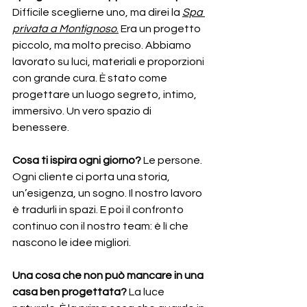
Difficile sceglierne uno, ma direi la 
Spa 
privata a Montignoso
.
 Era un progetto 
piccolo, ma molto preciso. Abbiamo 
lavorato su luci, materiali e proporzioni 
con grande cura. È stato come 
progettare un luogo segreto, intimo, 
immersivo. Un vero spazio di 
benessere.
Cosa ti ispira ogni giorno? 
Le persone. 
Ogni cliente ci porta una storia, 
un’esigenza, un sogno. Il nostro lavoro 
è tradurli in spazi. E poi il confronto 
continuo con il nostro team: è lì che 
nascono le idee migliori.
Una cosa che non può mancare in una 
casa ben progettata? 
La luce 