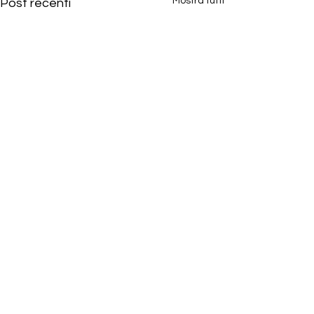
Mostra tutti
Post recenti
Commenti
Scrivi un commento...